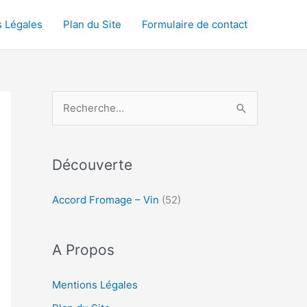
 Légales
Plan du Site
Formulaire de contact
R
e
c
h
Découverte
e
Accord Fromage – Vin
(52)
r
c
h
A Propos
e
Mentions Légales
r