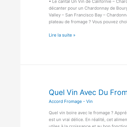
• Le cantal Un Vin de Californie – Ch
décanter pour un Chardonnay de Bourg
Valley – San Francisco Bay – Chardon
plateau de fromage ? Vous pouvez chois
Q
Lire la suite »
u
e
l
V
i
n
R
o
Quel Vin Avec Du Fro
u
Accord Fromage - Vin
g
e
Quel vin boire avec le fromage ? Appré
P
est un vrai délice. En réalité, cet alim
o
utiles à la croissance et au bon foncti