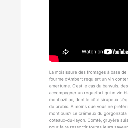
La moisissure des fromages à
base de 
fourme d’Ambert requiert un vin conte
amertume. C’est le cas du banyuls, de
accompagner un roquefort qu’un vin bl
monbazillac, dont le côté sirupeux s’équ
de brebis. À moins que vous ne préfér
montlouis? Le crémeux du gorgonzola s
coteaux-du-layon. Comté, gruyère suis
pour faire ressortir toutes leurs saveu