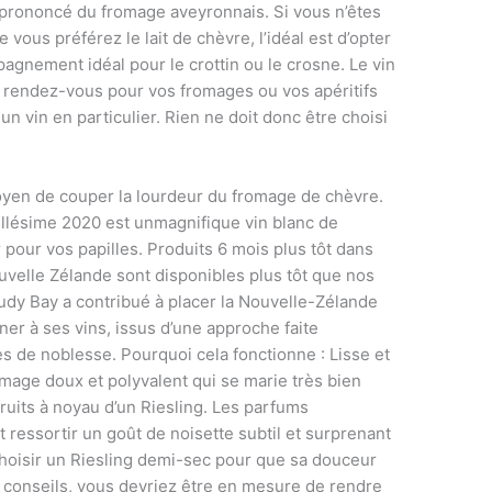
s prononcé du fromage aveyronnais. Si vous n’êtes
 vous préférez le lait de chèvre, l’idéal est d’opter
agnement idéal pour le crottin ou le crosne. Le vin
au rendez-vous pour vos fromages ou vos apéritifs
n vin en particulier. Rien ne doit donc être choisi
moyen de couper la lourdeur du fromage de chèvre.
llésime 2020 est unmagnifique vin blanc de
r pour vos papilles. Produits 6 mois plus tôt dans
uvelle Zélande sont disponibles plus tôt que nos
udy Bay a contribué à placer la Nouvelle-Zélande
nner à ses vins, issus d’une approche faite
res de noblesse. Pourquoi cela fonctionne : Lisse et
omage doux et polyvalent qui se marie très bien
fruits à noyau d’un Riesling. Les parfums
 ressortir un goût de noisette subtil et surprenant
choisir un Riesling demi-sec pour que sa douceur
 conseils, vous devriez être en mesure de rendre