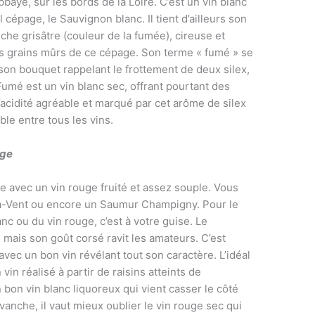
baye, sur les bords de la Loire. C’est un vin blanc
 cépage, le Sauvignon blanc. Il tient d’ailleurs son
he grisâtre (couleur de la fumée), cireuse et
s grains mûrs de ce cépage. Son terme « fumé » se
on bouquet rappelant le frottement de deux silex,
Fumé est un vin blanc sec, offrant pourtant des
l’acidité agréable et marqué par cet arôme de silex
ble entre tous les vins.
age
e avec un vin rouge fruité et assez souple. Vous
à-Vent ou encore un Saumur Champigny. Pour le
nc ou du vin rouge, c’est à votre guise. Le
 mais son goût corsé ravit les amateurs. C’est
avec un bon vin révélant tout son caractère. L’idéal
in réalisé à partir de raisins atteints de
 bon vin blanc liquoreux qui vient casser le côté
anche, il vaut mieux oublier le vin rouge sec qui