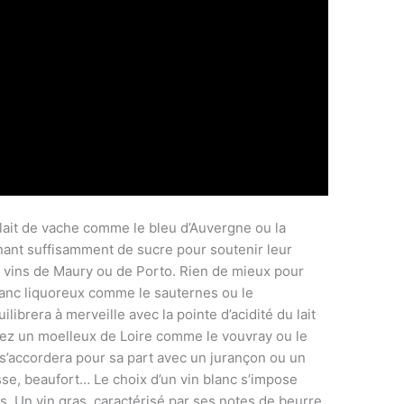
lait de vache comme le
bleu d’Auvergne ou la
nant suffisamment de sucre pour soutenir leur
s vins de Maury ou de Porto. Rien de mieux pour
anc liquoreux comme le sauternes ou le
ilibrera à merveille avec la pointe d’acidité du lait
iez un moelleux de Loire comme le vouvray ou le
’accordera pour sa part avec un jurançon ou un
se, beaufort… Le choix d’un vin blanc s’impose
rs. Un vin gras, caractérisé par ses notes de beurre