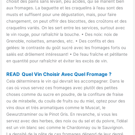
choisit des pains sans levain, peu acides, qui se marient bien
aux fromages. La baguette et les craquelins à l’eau sont des
musts et suffisent pour une dégustation, mais, pour faire
changement, on peut offrir des biscottes, des croûtons et des
craquelins variés. On les sert entre les services, surtout avec
le vin rouge, pour rafraîchir la bouche. • Des noix: noix de
Grenoble, noisettes, amandes, etc. • Des confits et des
gelées: le contraste du goût sucré avec les fromages forts ou
salés est drôlement intéressant! • De l’eau fraîche et pétillante
en quantité pour rafraîchir et éviter les excès de vin.
READ
Quel Vin Choisir Avec Quel Fromage ?
Cela déterminera le vin qui devrait les accompagner. Dans le
cas où vous servez ces fromages avec plutôt des petites
choses comme du sucre en poudre, de la confiture de fraise
ou de mirabelle, du coulis de fruits ou du miel, optez pour des
vins doux et très aromatiques comme le Muscat, le
Gewurztraminer ou le Pinot Gris. En revanche, si vous les
servez avec des herbes, des noix ou du sel et du poivre, l’idéal
est un vin blanc sec comme le Chardonnay ou le Sauvignon.
La densité de la pâte de ces fromages dépend de leur degré