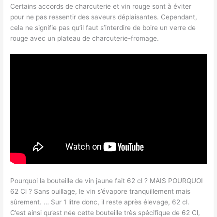
Certains accords de charcuterie et vin rouge sont à éviter
pour ne pas ressentir des saveurs déplaisantes. Cependant,
cela ne signifie pas qu’il faut s’interdire de boire un verre de
rouge avec un plateau de charcuterie-fromage.
Pourquoi la bouteille de vin jaune fait 62 cl ? MAIS POURQUOI
62 Cl ? Sans ouillage, le vin s’évapore tranquillement mais
sûrement. … Sur 1 litre donc, il reste après élevage, 62 cl.
C’est ainsi qu’est née cette bouteille très spécifique de 62 Cl,