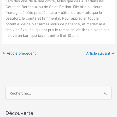
vers des vins de la rive droite, telles que des AOC dans les
Côtes de Bordeaux ou de Saint-Émilion. Elle allie plusieurs
fromages à pâte pressée cuite – pâtes dures – tels que le
beaufort, le comté et l’emmental. Pour apprécier tout le
potentiel de ce plat armez-vous de patience, et mariez-le à
des vins évolués, qui ont pris le temps de vieillir : un blanc sec
, élevé en barrique (ayant entre 5 et 10 ans).
←
Article précédent
Article suivant
→
R
e
c
h
Découverte