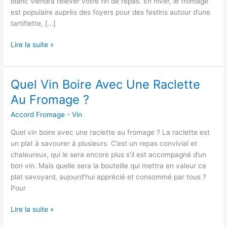
blanc viendra relever votre fin de repas. En hiver, le fromage
est populaire auprès des foyers pour des festins autour d’une
tartiflette, […]
Q
Lire la suite »
u
e
l
Quel Vin Boire Avec Une Raclette
V
Au Fromage ?
i
n
Accord Fromage - Vin
S
Quel vin boire avec une raclette au fromage ? La raclette est
e
un plat à savourer à plusieurs. C’est un repas convivial et
r
chaleureux, qui le sera encore plus s’il est accompagné d’un
v
bon vin. Mais quelle sera la bouteille qui mettra en valeur ce
i
plat savoyard, aujourd’hui apprécié et consommé par tous ?
r
Pour
A
v
Q
Lire la suite »
e
u
c