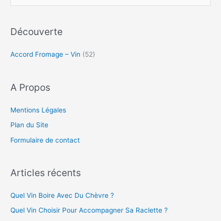
l
e
i
e
c
r
t
e
h
Découverte
t
A
e
e
v
A
Accord Fromage – Vin
(52)
r
e
u
c
c
F
D
h
A Propos
r
u
e
o
C
r
m
Mentions Légales
h
a
è
Plan du Site
g
:
v
Formulaire de contact
e
r
?
e
?
Articles récents
Quel Vin Boire Avec Du Chèvre ?
Quel Vin Choisir Pour Accompagner Sa Raclette ?