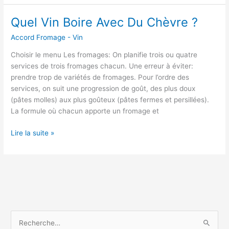
e
Q
l
u
Quel Vin Boire Avec Du Chèvre ?
V
e
Accord Fromage - Vin
i
l
n
F
Choisir le menu Les fromages: On planifie trois ou quatre
B
r
services de trois fromages chacun. Une erreur à éviter:
o
o
prendre trop de variétés de fromages. Pour l’ordre des
i
m
services, on suit une progression de goût, des plus doux
r
a
(pâtes molles) aux plus goûteux (pâtes fermes et persillées).
e
g
La formule où chacun apporte un fromage et
A
e
v
?
Q
Lire la suite »
e
u
c
e
U
l
n
V
e
i
R
n
a
B
R
c
o