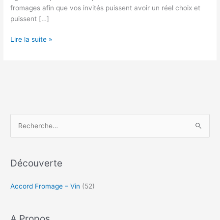
fromages afin que vos invités puissent avoir un réel choix et
puissent […]
Q
Lire la suite »
u
e
l
V
i
n
B
R
o
e
i
c
r
e
h
Découverte
A
e
v
Accord Fromage – Vin
(52)
r
e
c
c
D
h
A Propos